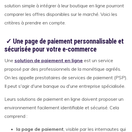
solution simple à intégrer à leur boutique en ligne pourront
comparer les offres disponibles sur le marché. Voici les
critères à prendre en compte.
✓ Une page de paiement personnalisable et
sécurisée pour votre e-commerce
Une
solution de paiement en ligne
est un service
proposé par des professionnels de la monétique agréés.
On les appelle prestataires de services de paiement (PSP).
Il peut s'agir d'une banque ou d'une entreprise spécialisée.
Leurs solutions de paiement en ligne doivent proposer un
environnement facilement identifiable et sécurisé. Cela
comprend :
la page de paiement
, visible par les internautes qui