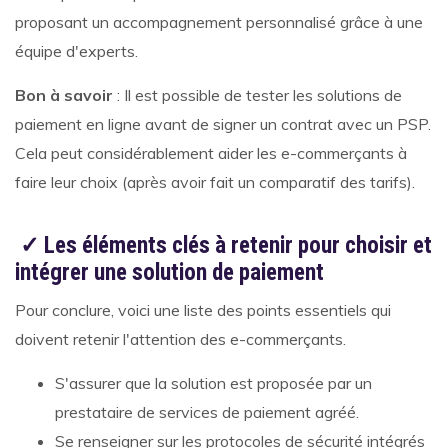
proposant un accompagnement personnalisé grâce à une
équipe d'experts.
Bon à savoir
: Il est possible de tester les solutions de
paiement en ligne avant de signer un contrat avec un PSP.
Cela peut considérablement aider les e-commerçants à
faire leur choix (après avoir fait un comparatif des tarifs).
✓ Les éléments clés à retenir pour choisir et
intégrer une solution de paiement
Pour conclure, voici une liste des points essentiels qui
doivent retenir l'attention des e-commerçants.
S'assurer que la solution est proposée par un
prestataire de services de paiement agréé.
Se renseigner sur les protocoles de sécurité intégrés