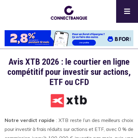
Aller
au
contenu
principal
Avis XTB 2026 : le courtier en ligne
Description
compétitif pour investir sur actions,
ETF ou CFD
Notre verdict rapide
: XTB reste l’un des meilleurs choix
pour investir à frais réduits sur actions et ETF, avec 0 % de
commission jusqu’à 100 000 € investis par mois, puis une