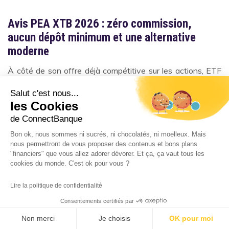
Avis PEA XTB 2026 : zéro commission,
aucun dépôt minimum et une alternative
moderne
À côté de son offre déjà compétitive sur les actions, ETF
et CFD, le
courtier
XTB
franchit un cap en proposant
Salut c'est nous...
désormais un
Plan d’Épargne en Actions (PEA)
. Lancé
les Cookies
en avril 2025 et
pensé pour l’investisseur français qui
de ConnectBanque
souhaite combiner fiscalité avantageuse et zéro
Bon ok, nous sommes ni sucrés, ni chocolatés, ni moelleux. Mais
commission
sur les actions européennes et accessibilité
nous permettront de vous proposer des contenus et bons plans
"financiers" que vous allez adorer dévorer. Et ça, ça vaut tous les
sans dépôt minimum. Voici tout ce qu’il faut savoir.
cookies du monde. C'est ok pour vous ?
XTB propose désormais un Plan d'Épargne en Actions
Lire la politique de confidentialité
(PEA), offrant aux investisseurs français une solution
Consentements certifiés par
compétitive pour l’
investissement
dans des actions et
Non merci
Je choisis
OK pour moi
ETF européens tout en
bénéficiant d'
avantages