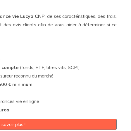
ance vie Lucya CNP
, de ses caractéristiques, des frais,
t des avis clients afin de vous aider à déterminer si ce
e
de compte
(fonds, ETF, titres vifs, SCPI)
ssureur reconnu du marché
 500 € minimum
rances vie en ligne
uros
 savoir plus !