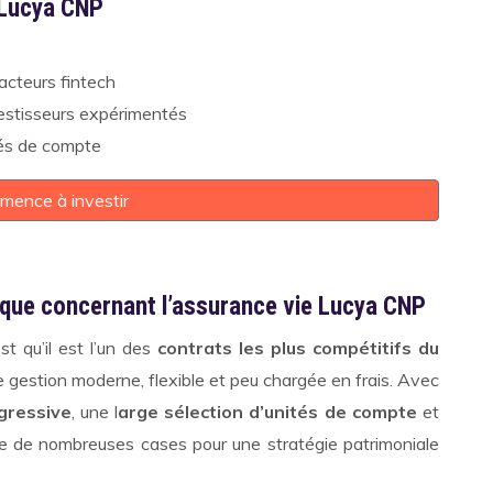
 Lucya CNP
acteurs fintech
vestisseurs expérimentés
tés de compte
mence à investir
que concernant l’assurance vie Lucya CNP
t qu’il est l’un des
contrats les plus compétitifs du
e gestion moderne, flexible et peu chargée en frais. Avec
agressive
, une l
arge sélection d’unités de compte
et
he de nombreuses cases pour une stratégie patrimoniale