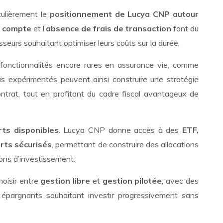
ulièrement le
positionnement de Lucya CNP autour
de compte
et l’
absence de frais de transaction
font du
sseurs souhaitant optimiser leurs coûts sur la durée.
onctionnalités encore rares en assurance vie, comme
lus expérimentés peuvent ainsi construire une stratégie
ontrat, tout en profitant du cadre fiscal avantageux de
rts disponibles
. Lucya CNP donne accès à des
ETF,
orts sécurisés
, permettant de construire des allocations
zons d’investissement.
hoisir entre
gestion libre
et
gestion pilotée
, avec des
es épargnants souhaitant investir progressivement sans