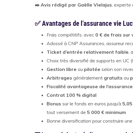
✒️ Avis rédigé par Gaëlle Vielajus
, experte
✅ Avantages de l’assurance vie Lu
Frais compétitifs, avec
0 € de frais su
Adossé à CNP Assurances, assureur recon
Ticket d’entrée relativement faible
,
Choix très diversifié de supports en UC (
Gestion libre
ou
pilotée
selon son nive
Arbitrages
généralement
gratuits
ou
p
Fiscalité avantageuse de l’assurance
Contrat 100 % digital
Bonus
sur le fonds en euros jusqu’à
5,0
tout versement de
5 000 € minimum
Bonne diversification pour construire un