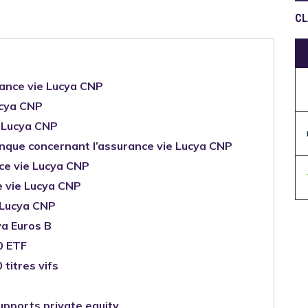
rance vie Lucya CNP
ucya CNP
e Lucya CNP
nque concernant l’assurance vie Lucya CNP
nce vie Lucya CNP
ce vie Lucya CNP
e Lucya CNP
a Euros B
0 ETF
titres vifs
pports private equity