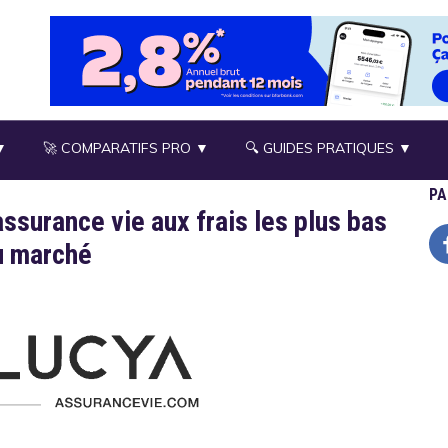
▼
🚀 COMPARATIFS PRO ▼
🔍 GUIDES PRATIQUES ▼
PA
assurance vie aux frais les plus bas
u marché