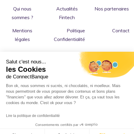
Qui nous
Actualités
Nos partenaires
sommes ?
Fintech
Mentions
Politique
Contact
légales
Confidentialité
Salut c'est nous...
les Cookies
de ConnectBanque
Bon ok, nous sommes ni sucrés, ni chocolatés, ni moelleux. Mais
nous permettront de vous proposer des contenus et bons plans
Copyright © 2026 ConnectBanque
: le comparateur
"financiers" que vous allez adorer dévorer. Et ça, ça vaut tous les
cookies du monde. C'est ok pour vous ?
indépendant de banques en ligne, fintech et services bancaires
pour les particuliers et professionnels. 💻
Lire la politique de confidentialité
Made with 💜 in France.
Consentements certifiés par