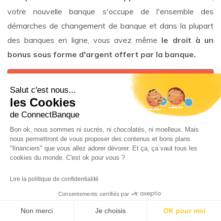
votre nouvelle banque s'occupe de l'ensemble des
démarches de changement de banque et dans la plupart
des banques en ligne, vous avez même
le droit à un
bonus sous forme d'argent offert par la banque.
Je profte d'un bonus !
Salut c'est nous...
les Cookies
Alors n'hésitez plus changer de banque vers un compte
de ConnectBanque
bancaire en ligne afin de réaliser des économies sur vos
Bon ok, nous sommes ni sucrés, ni chocolatés, ni moelleux. Mais
frais bancaires et obtenir une
carte bancaire gratuite
.
nous permettront de vous proposer des contenus et bons plans
"financiers" que vous allez adorer dévorer. Et ça, ça vaut tous les
Si vous êtes un professionnel ou une entreprise, sachez
cookies du monde. C'est ok pour vous ?
qu'il est également possible de changer facilement de
Lire la politique de confidentialité
banque avec une démarche similaire. Consultez notre
article pour
changer de banque pro
, pour en savoir plus.
Consentements certifiés par
Non merci
Je choisis
OK pour moi