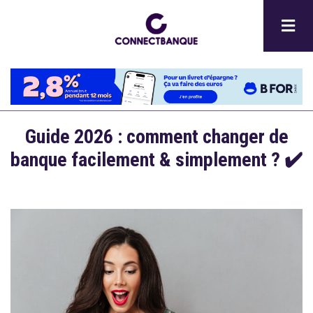
Aller
au
contenu
principal
Guide 2026 : comment changer de
banque facilement & simplement ? ✔️