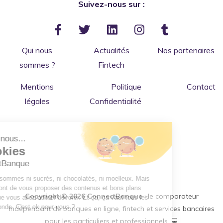
Suivez-nous sur :
Qui nous
Actualités
Nos partenaires
sommes ?
Fintech
Mentions
Politique
Contact
légales
Confidentialité
Salut c'est nous...
les Cookies
de ConnectBanque
Bon ok, nous sommes ni sucrés, ni chocolatés, ni moelleux. Mais
nous permettront de vous proposer des contenus et bons plans
Copyright © 2026 ConnectBanque
: le comparateur
"financiers" que vous allez adorer dévorer. Et ça, ça vaut tous les
cookies du monde. C'est ok pour vous ?
indépendant de banques en ligne, fintech et services bancaires
pour les particuliers et professionnels. 💻