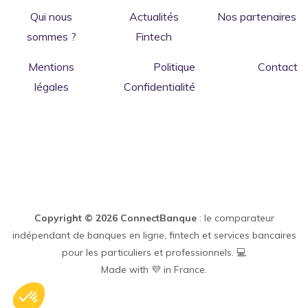
Qui nous
Actualités
Nos partenaires
sommes ?
Fintech
Mentions
Politique
Contact
légales
Confidentialité
us...
ies
anque
es ni sucrés, ni chocolatés, ni moelleux. Mais
de vous proposer des contenus et bons plans
Copyright © 2026 ConnectBanque
: le comparateur
ous allez adorer dévorer. Et ça, ça vaut tous les
. C'est ok pour vous ?
indépendant de banques en ligne, fintech et services bancaires
pour les particuliers et professionnels. 💻
 confidentialité
Made with 💜 in France.
onsentements certifiés par
Je choisis
OK pour moi