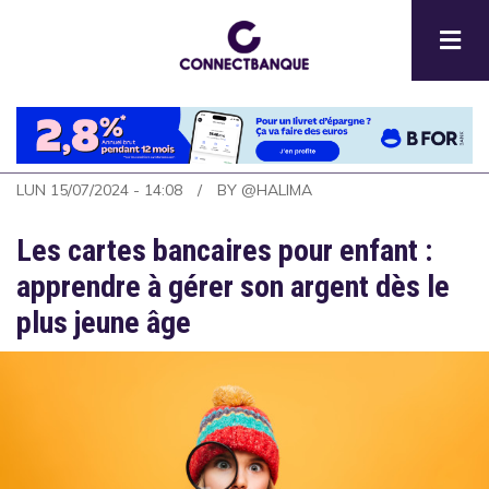
Aller
au
contenu
principal
LUN 15/07/2024 - 14:08
BY
@HALIMA
Les cartes bancaires pour enfant :
apprendre à gérer son argent dès le
plus jeune âge