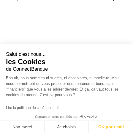
Salut c'est nous...
les Cookies
de ConnectBanque
Bon ok, nous sommes ni sucrés, ni chocolatés, ni moelleux. Mais
Regardez tous les articles
nous permettront de vous proposer des contenus et bons plans
"financiers" que vous allez adorer dévorer. Et ça, ça vaut tous les
cookies du monde. C'est ok pour vous ?
Suivez-nous sur :
Lire la politique de confidentialité
Consentements certifiés par
Non merci
Je choisis
OK pour moi
Qui nous
Actualités
Nos partenaires