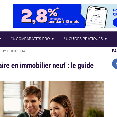
▼
🚀 COMPARATIFS PRO ▼
🔍 GUIDES PRATIQUES ▼
PA
BY
PRISCILLIA
aire en immobilier neuf : le guide