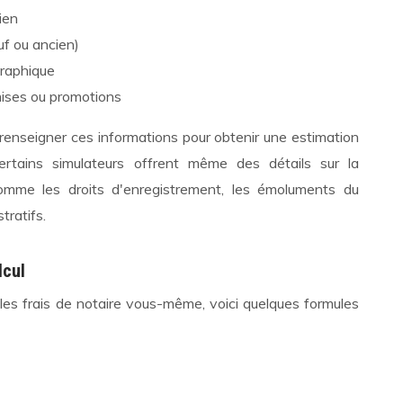
ien
uf ou ancien)
graphique
mises ou promotions
 renseigner ces informations pour obtenir une estimation
ertains simulateurs offrent même des détails sur la
comme les droits d'enregistrement, les émoluments du
tratifs.
lcul
 les frais de notaire vous-même, voici quelques formules