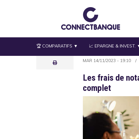
Aller
au
contenu
principal
🏆 COMPARATIFS ▼
📈 EPARGNE & INVEST. 
MAR 14/11/2023 - 19:10
Les frais de not
complet