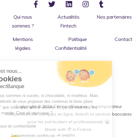
Qui nous
Actualités
Nos partenaires
sommes ?
Fintech
Mentions
Politique
Contact
légales
Confidentialité
Salut c'est nous...
les Cookies
de ConnectBanque
Bon ok, nous sommes ni sucrés, ni chocolatés, ni moelleux. Mais
nous permettront de vous proposer des contenus et bons plans
Copyright © 2026 ConnectBanque
: le comparateur
"financiers" que vous allez adorer dévorer. Et ça, ça vaut tous les
cookies du monde. C'est ok pour vous ?
indépendant de banques en ligne, fintech et services bancaires
pour les particuliers et professionnels. 💻
Lire la politique de confidentialité
Made with 💜 in France.
Consentements certifiés par