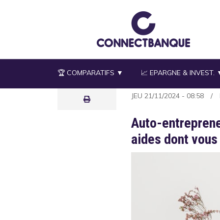
Aller
au
contenu
principal
🏆 COMPARATIFS ▼
📈 EPARGNE & INVEST. 
JEU 21/11/2024 - 08:58
Auto-entreprene
aides dont vous