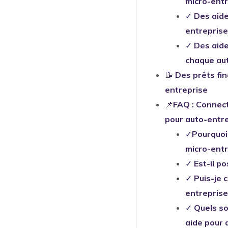
micro-ent
✓
Des aid
entrepris
✓
Des aide
chaque au
📝
Des prêts fi
entreprise
📌
FAQ : Connect
pour auto-entr
✓
Pourquoi
micro-entr
✓
Est-il p
✓
Puis-je 
entreprise
✓
Quels so
aide pour