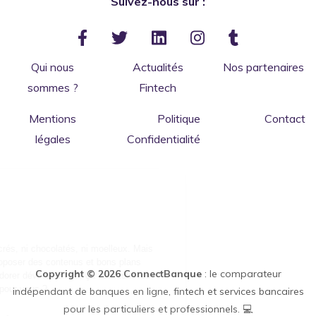
Suivez-nous sur :
Qui nous
Actualités
Nos partenaires
sommes ?
Fintech
Mentions
Politique
Contact
légales
Confidentialité
Salut c'est nous...
les Cookies
de ConnectBanque
Bon ok, nous sommes ni sucrés, ni chocolatés, ni moelleux. Mais
nous permettront de vous proposer des contenus et bons plans
Copyright © 2026 ConnectBanque
: le comparateur
"financiers" que vous allez adorer dévorer. Et ça, ça vaut tous les
cookies du monde. C'est ok pour vous ?
indépendant de banques en ligne, fintech et services bancaires
pour les particuliers et professionnels. 💻