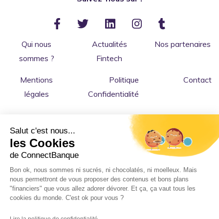
Qui nous
Actualités
Nos partenaires
sommes ?
Fintech
Mentions
Politique
Contact
légales
Confidentialité
Salut c'est nous...
les Cookies
de ConnectBanque
Bon ok, nous sommes ni sucrés, ni chocolatés, ni moelleux. Mais
nous permettront de vous proposer des contenus et bons plans
Copyright © 2026 ConnectBanque
: le comparateur
"financiers" que vous allez adorer dévorer. Et ça, ça vaut tous les
cookies du monde. C'est ok pour vous ?
indépendant de banques en ligne, fintech et services bancaires
pour les particuliers et professionnels. 💻
Lire la politique de confidentialité