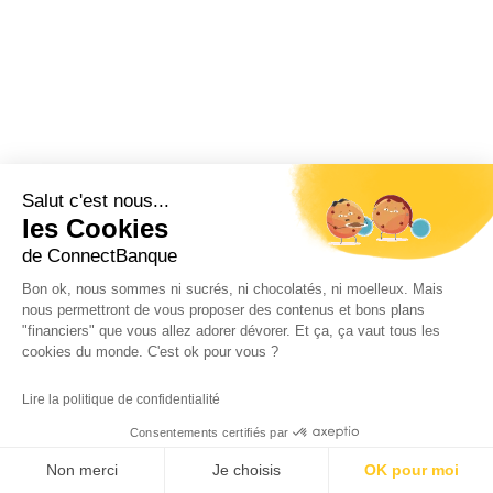
Salut c'est nous...
Suivez-nous sur :
les Cookies
de ConnectBanque
Bon ok, nous sommes ni sucrés, ni chocolatés, ni moelleux. Mais
nous permettront de vous proposer des contenus et bons plans
Qui nous
Actualités
Nos partenaires
"financiers" que vous allez adorer dévorer. Et ça, ça vaut tous les
cookies du monde. C'est ok pour vous ?
sommes ?
Fintech
Lire la politique de confidentialité
Mentions
Politique
Contact
Consentements certifiés par
légales
Confidentialité
Non merci
Je choisis
OK pour moi