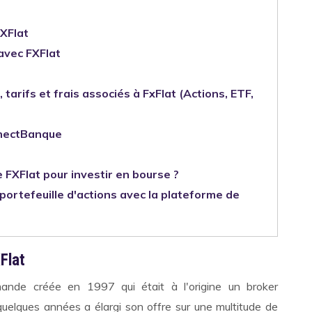
FXFlat
avec FXFlat
 tarifs et frais associés à FxFlat (Actions, ETF,
nnectBanque
FXFlat pour investir en bourse ?
ortefeuille d'actions avec la plateforme de
XFlat
mande créée en 1997 qui était à l'origine un broker
quelques années a élargi son offre sur une multitude de