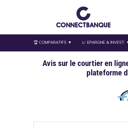
Aller
au
contenu
principal
🏆 COMPARATIFS ▼
📈 EPARGNE & INVEST. 
Avis sur le courtier en lign
Description
plateforme d