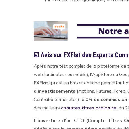
☑️ Avis sur FXFlat des Experts Con
Après notre test complet de la plateforme de t
web (ordinateur ou mobile), l'AppStore ou Go
FXFlat
qui est un broker en ligne permettant
d
d'investissements (
Actions, Futures, Forex,
Contrat à terme, etc...)
à 0% de commission
des meilleurs
comptes titres ordinaire
en 20
L'ouverture d'un CTO (Compte Titres Or
dépôt avec le compte démo
(version de dém