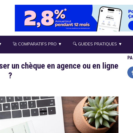
▼
🚀 COMPARATIFS PRO ▼
🔍 GUIDES PRATIQUES ▼
PA
er un chèque en agence ou en ligne
?