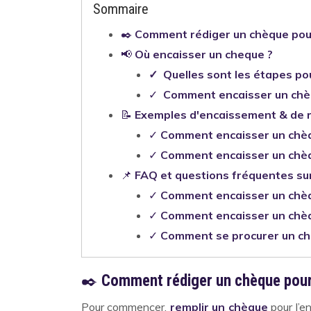
Sommaire
✒️
Comment rédiger un chèque pour
📢
Où encaisser un cheque ?
✓ Quelles sont les étapes po
✓
Comment encaisser un chèq
📝
Exemples d'encaissement & de r
✓
Comment encaisser un chèq
✓
Comment encaisser un chè
📌
FAQ et questions fréquentes sur
✓
Comment encaisser un chè
✓
Comment encaisser un chè
✓
Comment se procurer un ch
✒️
Comment rédiger un chèque pour
Pour commencer,
remplir un chèque
pour l’e