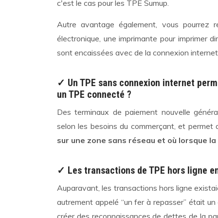
c'est le cas pour les TPE Sumup.
Autre avantage également, vous pourrez re
électronique, une imprimante pour imprimer di
sont encaissées avec de la connexion internet
✓ Un TPE sans connexion internet perme
un TPE connecté ?
Des terminaux de paiement nouvelle généra
selon les besoins du commerçant, et permet 
sur une zone sans réseau et où lorsque la
✓ Les transactions de TPE hors ligne e
Auparavant, les transactions hors ligne exista
autrement appelé “un fer à repasser” était u
créer des reconnaissances de dettes de la part