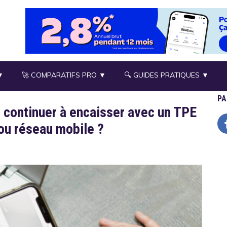
▼
🚀 COMPARATIFS PRO ▼
🔍 GUIDES PRATIQUES ▼
PA
 continuer à encaisser avec un TPE
 ou réseau mobile ?