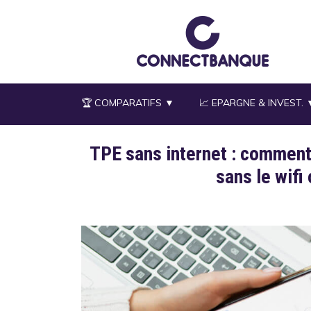
Aller
au
contenu
principal
🏆 COMPARATIFS ▼
📈 EPARGNE & INVEST. 
TPE sans internet : comment
sans le wifi