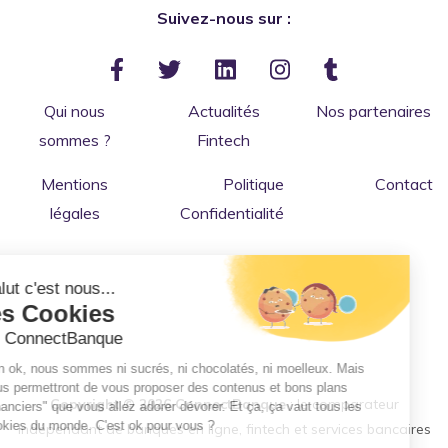
Suivez-nous sur :
Qui nous
Actualités
Nos partenaires
sommes ?
Fintech
Mentions
Politique
Contact
légales
Confidentialité
Salut c'est nous...
les Cookies
de ConnectBanque
Bon ok, nous sommes ni sucrés, ni chocolatés, ni moelleux. Mais
nous permettront de vous proposer des contenus et bons plans
Copyright © 2026 ConnectBanque
: le comparateur
"financiers" que vous allez adorer dévorer. Et ça, ça vaut tous les
cookies du monde. C'est ok pour vous ?
indépendant de banques en ligne, fintech et services bancaires