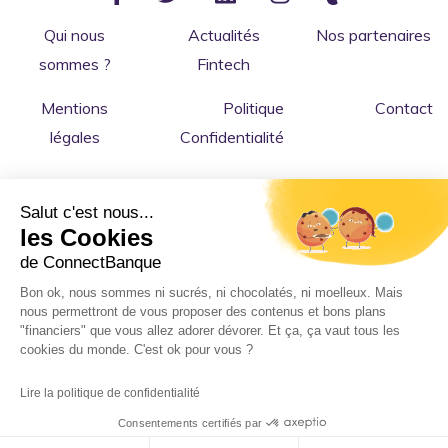
Qui nous
Actualités
Nos partenaires
sommes ?
Fintech
Mentions
Politique
Contact
légales
Confidentialité
Salut c'est nous...
les Cookies
de ConnectBanque
Bon ok, nous sommes ni sucrés, ni chocolatés, ni moelleux. Mais
nous permettront de vous proposer des contenus et bons plans
Copyright © 2026 ConnectBanque
: le comparateur
"financiers" que vous allez adorer dévorer. Et ça, ça vaut tous les
cookies du monde. C'est ok pour vous ?
indépendant de banques en ligne, fintech et services bancaires
pour les particuliers et professionnels. 💻
Lire la politique de confidentialité
Made with 💜 in France.
Consentements certifiés par