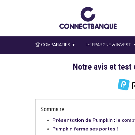
Aller
au
contenu
principal
🏆 COMPARATIFS ▼
📈 EPARGNE & INVEST. 
Notre avis et test
Description
Sommaire
Présentation de Pumpkin : le compt
Pumpkin ferme ses portes !