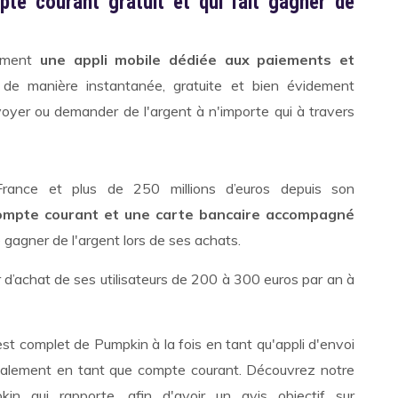
te courant gratuit et qui fait gagner de
lement
une appli mobile dédiée aux paiements et
de manière instantanée, gratuite et bien évidement
voyer ou demander de l'argent à n'importe qui à travers
 France et plus de 250 millions d’euros depuis son
ompte courant et une carte bancaire accompagné
gagner de l'argent lors de ses achats.
 d’achat de ses utilisateurs de 200 à 300 euros par an à
st complet de Pumpkin à la fois en tant qu'appli d'envoi
 également en tant que compte courant. Découvrez notre
in qui rapporte, afin d'avoir un avis objectif sur