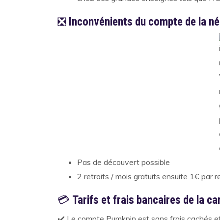
❎
Inconvénients du compte de la 
Pas de découvert possible
2 retraits / mois gratuits ensuite 1€ par 
💳
Tarifs et frais bancaires de la c
✔️
Le compte Pumkpin est sans frais cachés et s