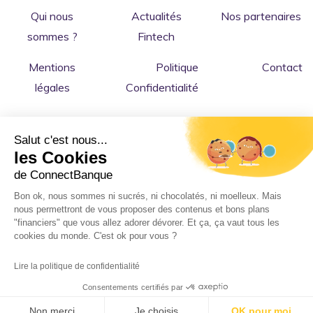
Qui nous
Actualités
Nos partenaires
sommes ?
Fintech
Mentions
Politique
Contact
légales
Confidentialité
Salut c'est nous...
les Cookies
de ConnectBanque
Bon ok, nous sommes ni sucrés, ni chocolatés, ni moelleux. Mais
nous permettront de vous proposer des contenus et bons plans
Copyright © 2026 ConnectBanque
: le comparateur
"financiers" que vous allez adorer dévorer. Et ça, ça vaut tous les
cookies du monde. C'est ok pour vous ?
indépendant de banques en ligne, fintech et services bancaires
pour les particuliers et professionnels. 💻
Lire la politique de confidentialité
Made with 💜 in France.
Consentements certifiés par
Non merci
Je choisis
OK pour moi