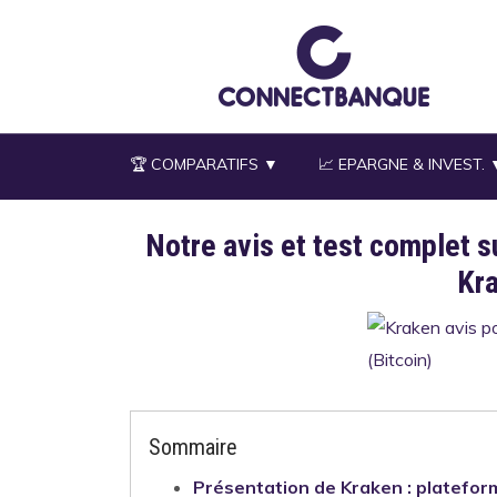
Aller
au
contenu
principal
🏆 COMPARATIFS ▼
📈 EPARGNE & INVEST. 
Notre avis et test complet s
Description
Kr
Sommaire
Présentation de Kraken : platefor