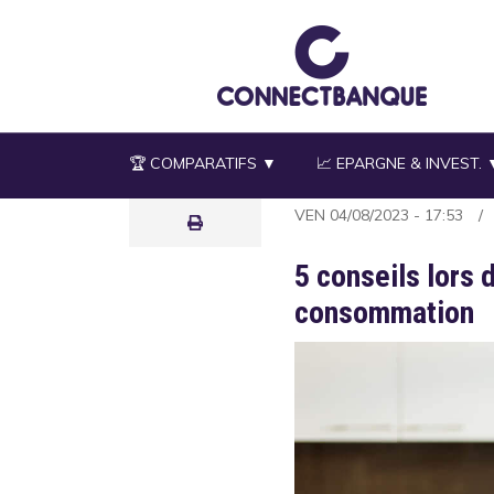
Aller
au
contenu
principal
🏆 COMPARATIFS ▼
📈 EPARGNE & INVEST. 
VEN 04/08/2023 - 17:53
5 conseils lors d
consommation