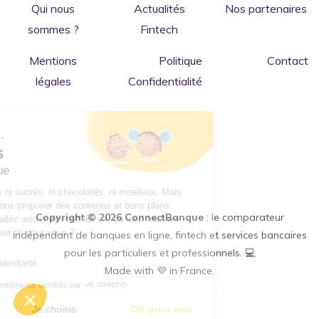
Qui nous
Actualités
Nos partenaires
sommes ?
Fintech
Mentions
Politique
Contact
légales
Confidentialité
Salut c'est nous...
les Cookies
de ConnectBanque
Bon ok, nous sommes ni sucrés, ni chocolatés, ni moelleux. Mais
nous permettront de vous proposer des contenus et bons plans
Copyright © 2026 ConnectBanque
: le comparateur
"financiers" que vous allez adorer dévorer. Et ça, ça vaut tous les
cookies du monde. C'est ok pour vous ?
indépendant de banques en ligne, fintech et services bancaires
pour les particuliers et professionnels. 💻
Lire la politique de confidentialité
Made with 💜 in France.
Consentements certifiés par
Non merci
Je choisis
OK pour moi