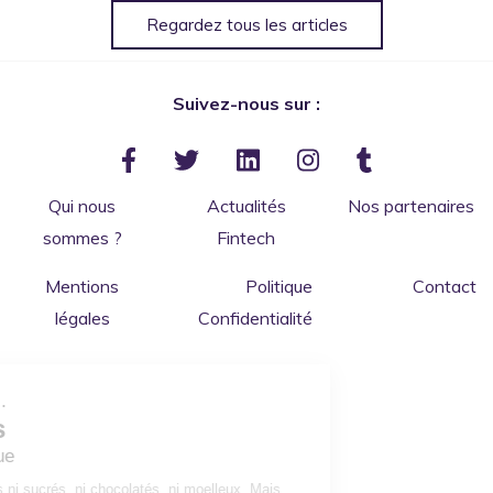
Regardez tous les articles
Suivez-nous sur :
Qui nous
Actualités
Nos partenaires
sommes ?
Fintech
Mentions
Politique
Contact
légales
Confidentialité
Salut c'est nous...
les Cookies
de ConnectBanque
Bon ok, nous sommes ni sucrés, ni chocolatés, ni moelleux. Mais