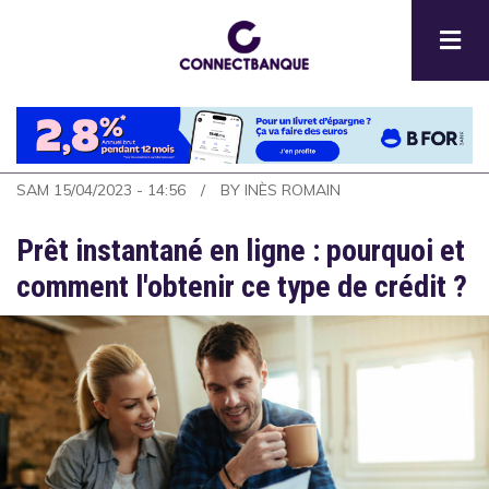
Aller
au
contenu
principal
SAM 15/04/2023 - 14:56
BY
INÈS ROMAIN
Prêt instantané en ligne : pourquoi et
comment l'obtenir ce type de crédit ?