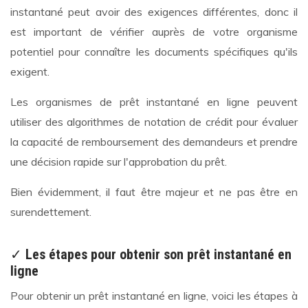
instantané peut avoir des exigences différentes, donc il
est important de vérifier auprès de votre organisme
potentiel pour connaître les documents spécifiques qu'ils
exigent.
Les organismes de prêt instantané en ligne peuvent
utiliser des algorithmes de notation de crédit pour évaluer
la capacité de remboursement des demandeurs et prendre
une décision rapide sur l'approbation du prêt.
Bien évidemment, il faut être majeur et ne pas être en
surendettement.
✓
Les étapes pour obtenir son prêt instantané en
ligne
Pour obtenir un prêt instantané en ligne, voici les étapes à