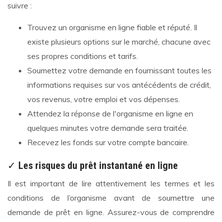
suivre :
Trouvez un organisme en ligne fiable et réputé. Il
existe plusieurs options sur le marché, chacune avec
ses propres conditions et tarifs.
Soumettez votre demande en fournissant toutes les
informations requises sur vos antécédents de crédit,
vos revenus, votre emploi et vos dépenses.
Attendez la réponse de l'organisme en ligne en
quelques minutes votre demande sera traitée.
Recevez les fonds sur votre compte bancaire.
✓
Les risques du prêt instantané en ligne
Il est important de lire attentivement les termes et les
conditions de l’organisme avant de soumettre une
demande de prêt en ligne. Assurez-vous de comprendre