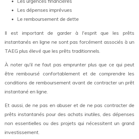
Les urgences financières
​​Les dépenses imprévues
Le remboursement de dette
Il est important de garder à l'esprit que les prêts
instantanés en ligne ne sont pas forcément associés à un
TAEG plus élevé que les prêts traditionnels.
À noter qu'il ne faut pas emprunter plus que ce qui peut
être remboursé confortablement et de comprendre les
conditions de remboursement avant de contracter un prêt
instantané en ligne.
Et aussi, de ne pas en abuser et de ne pas contracter de
prêts instantanés pour des achats inutiles, des dépenses
non essentielles ou des projets qui nécessitent un grand
investissement.